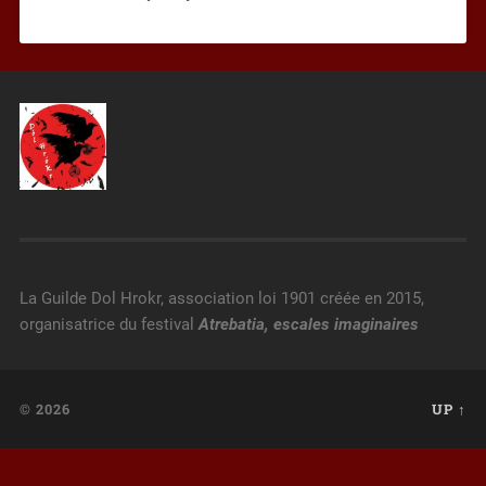
La Guilde Dol Hrokr, association loi 1901 créée en 2015,
organisatrice du festival
Atrebatia, escales imaginaires
© 2026
UP ↑