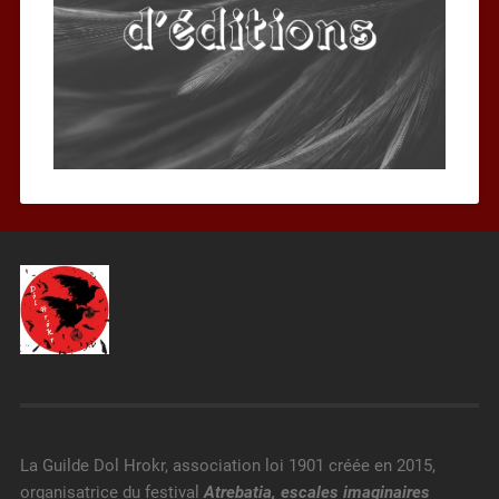
La Guilde Dol Hrokr, association loi 1901 créée en 2015,
organisatrice du festival
Atrebatia, escales imaginaires